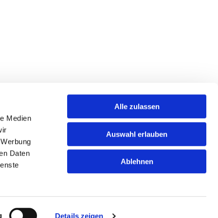
Alle zulassen
le Medien
ir
Auswahl erlauben
, Werbung
ren Daten
Ablehnen
ienste
mpressum
atenschutzhinweise
g
Details zeigen