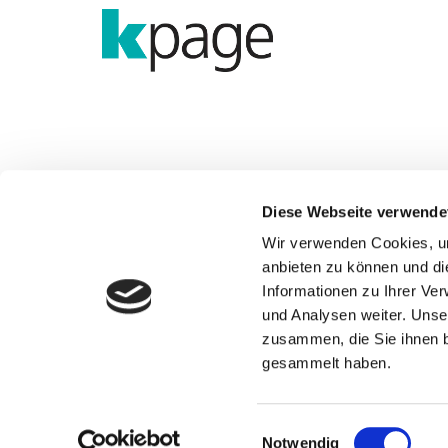
Diese Webseite verwende
Wir verwenden Cookies, um
anbieten zu können und di
Informationen zu Ihrer Ve
und Analysen weiter. Unse
zusammen, die Sie ihnen b
Hauptstraße 45

gesammelt haben.
36419 Geisa-Geismar
Einwilligungsauswahl
Notwendig