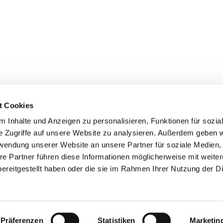
t Cookies
 Inhalte und Anzeigen zu personalisieren, Funktionen für sozia
e Zugriffe auf unsere Website zu analysieren. Außerdem geben w
Erwin Laibach Bauunternehmen
rwendung unserer Website an unsere Partner für soziale Medien
re Partner führen diese Informationen möglicherweise mit weite
ereitgestellt haben oder die sie im Rahmen Ihrer Nutzung der D
0151 41289979
I

info@laibach-bau.de
D

Präferenzen
Statistiken
Marketin